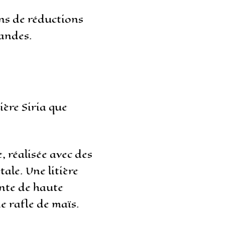
ns de réductions
mandes.
tière Siria que
, réalisée avec des
ale. Une litière
nte de haute
de rafle de maïs.