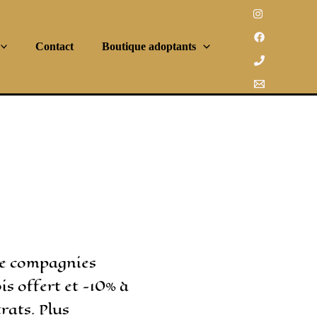
Contact
Boutique adoptants
e compagnies
is offert et -10% à
trats. Plus