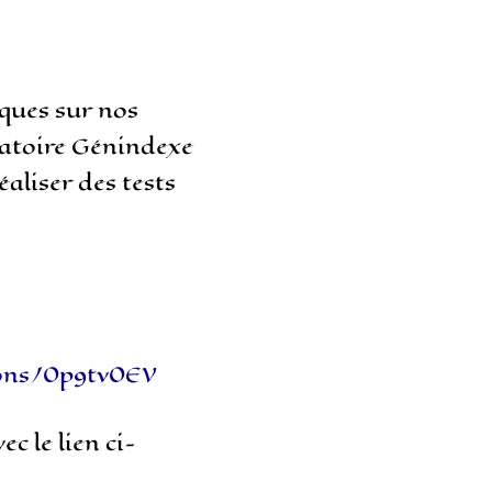
ques sur nos
ratoire Génindexe
éaliser des tests
ions/0p9tv0EV
c le lien ci-