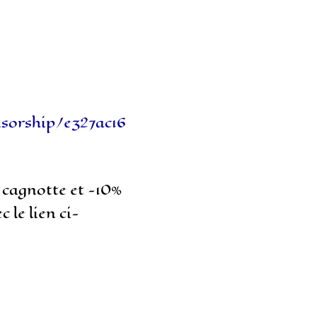
sorship/e327ac16
 cagnotte et -10%
le lien ci-